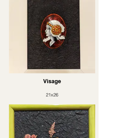
Visage
21x26
émail au blanc de limoges